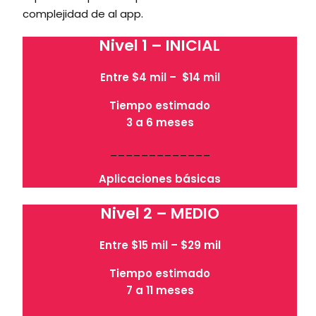
.
complejidad de al app
Nivel 1 – INICIAL
Entre $4 mil – $14 mil
Tiempo estimado
3 a 6 meses
_____________
Aplicaciones básicas
Nivel 2 – MEDIO
Entre $15 mil – $29 mil
Tiempo estimado
7 a 11 meses